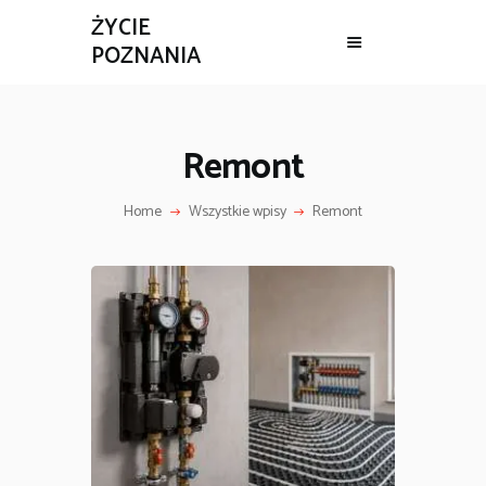
ŻYCIE
POZNANIA
ŻYCIE POZNANIA
BIZNES
Remont
REMONT
WIADOMOŚCI
Home
Wszystkie wpisy
Remont
ZDROWIE
CELEBRYCI
CIEKAWOSTKI