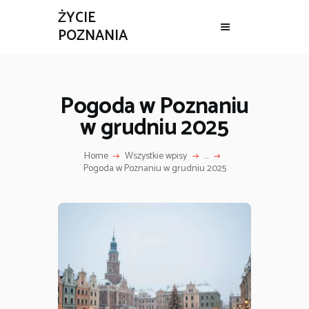
ŻYCIE
POZNANIA
ŻYCIE POZNANIA
BIZNES
Pogoda w Poznaniu
REMONT
w grudniu 2025
WIADOMOŚCI
ZDROWIE
Home
Wszystkie wpisy
...
CELEBRYCI
Pogoda w Poznaniu w grudniu 2025
CIEKAWOSTKI