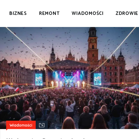
BIZNES
BIZNES
REMONT
WIADOMOŚCI
ZDROWIE
REMONT
ŻYCIE POZNANIA
WIADOMOŚCI
ZDROWIE
CELEBRYCI
CIEKAWOSTKI
Wiadomości