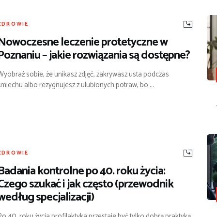
ZDROWIE
Nowoczesne leczenie protetyczne w
Poznaniu – jakie rozwiązania są dostępne?
Wyobraź sobie, że unikasz zdjęć, zakrywasz usta podczas
śmiechu albo rezygnujesz z ulubionych potraw, bo ...
ZDROWIE
Badania kontrolne po 40. roku życia:
Czego szukać i jak często (przewodnik
według specjalizacji)
Po 40. roku życia profilaktyka przestaje być tylko dobrą praktyką