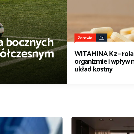
la bocznych
Zdrowie
ółczesnym
WITAMINA K2 – rola
organizmie i wpływ 
układ kostny