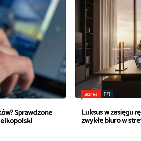
Biznes
Luksus w zasięgu ręk
ntów? Sprawdzone
zwykłe biuro w str
ielkopolski