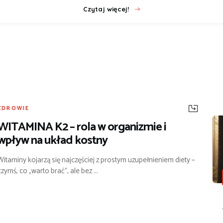
Czytaj więcej!
ZDROWIE
WITAMINA K2 – rola w organizmie i
wpływ na układ kostny
Witaminy kojarzą się najczęściej z prostym uzupełnieniem diety –
czymś, co „warto brać”, ale bez ...