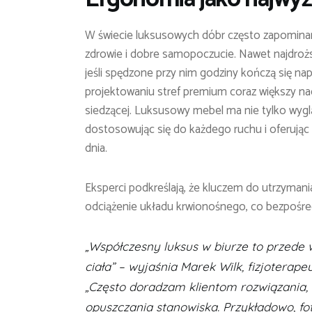
W świecie luksusowych dóbr często zapominam
zdrowie i dobre samopoczucie. Nawet najdrożs
jeśli spędzone przy nim godziny kończą się n
projektowaniu stref premium coraz większy nac
siedzącej. Luksusowy mebel ma nie tylko wyg
dostosowując się do każdego ruchu i oferując
dnia.
Eksperci podkreślają, że kluczem do utrzymania
odciążenie układu krwionośnego, co bezpośred
„Współczesny luksus w biurze to przede 
ciała” – wyjaśnia Marek Wilk, fizjoterape
„Często doradzam klientom rozwiązania, 
opuszczania stanowiska. Przykładowo, fo