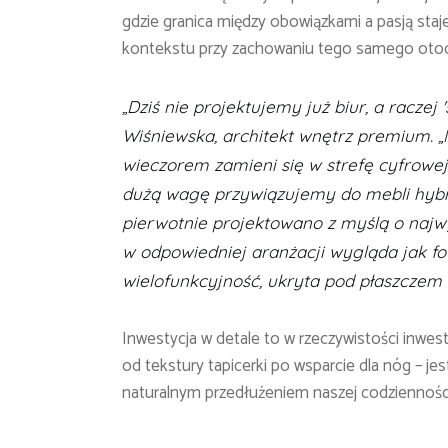
gdzie granica między obowiązkami a pasją staje
kontekstu przy zachowaniu tego samego otocz
„Dziś nie projektujemy już biur, a racze
Wiśniewska, architekt wnętrz premium. „N
wieczorem zamieni się w strefę cyfrowej 
dużą wagę przywiązujemy do mebli hybr
pierwotnie projektowano z myślą o na
w odpowiedniej aranżacji wygląda jak fot
wielofunkcyjność, ukryta pod płaszczem w
Inwestycja w detale to w rzeczywistości inwes
od tekstury tapicerki po wsparcie dla nóg – jes
naturalnym przedłużeniem naszej codziennośc