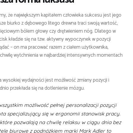
y, że największym kapitałem człowieka sukcesu jest jego
ze biurko z dębowego litego drewna traci swoją wartość,
apięciowym bólem głowy czy drętwieniem nóg. Dlatego w
isk kładzie się na tzw. aktywny wypoczynek w pozycji
lądać – on ma pracować razem z ciałem użytkownika,
 chwilę wytchnienia w najbardziej intensywnych momentach
 wysokiej wydajności jest możliwość zmiany pozycji i
nio przekłada się na dotlenienie mózgu.
wszystkim możliwość pełnej personalizacji pozycji
uta specjalizujący się w ergonomii stanowisk pracy.
które pozwalają na chwilę relaksu w ciągu dnia bez
tele biurowe z podnóżkiem marki Mark Adler to