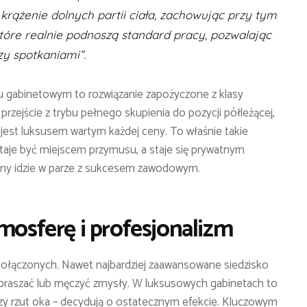
krążenie dolnych partii ciała, zachowując przy tym
które realnie podnoszą standard pracy, pozwalając
y spotkaniami”.
gabinetowym to rozwiązanie zapożyczone z klasy
przejście z trybu pełnego skupienia do pozycji półleżącej,
est luksusem wartym każdej ceny. To właśnie takie
taje być miejscem przymusu, a staje się prywatnym
zny idzie w parze z sukcesem zawodowym.
mosferę i profesjonalizm
ołączonych. Nawet najbardziej zaawansowane siedzisko
 rozpraszać lub męczyć zmysły. W luksusowych gabinetach to
szy rzut oka – decydują o ostatecznym efekcie. Kluczowym