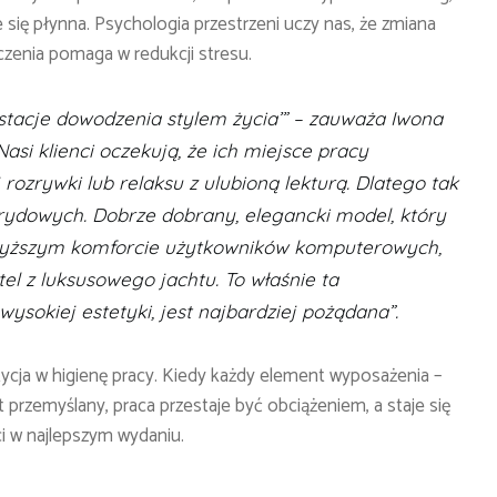
 się płynna. Psychologia przestrzeni uczy nas, że zmiana
enia pomaga w redukcji stresu.
j 'stacje dowodzenia stylem życia’” – zauważa Iwona
asi klienci oczekują, że ich miejsce pracy
rozrywki lub relaksu z ulubioną lekturą. Dlatego tak
ydowych. Dobrze dobrany, elegancki model, który
jwyższym komforcie użytkowników komputerowych,
el z luksusowego jachtu. To właśnie ta
ysokiej estetyki, jest najbardziej pożądana”.
tycja w higienę pracy. Kiedy każdy element wyposażenia –
t przemyślany, praca przestaje być obciążeniem, a staje się
i w najlepszym wydaniu.