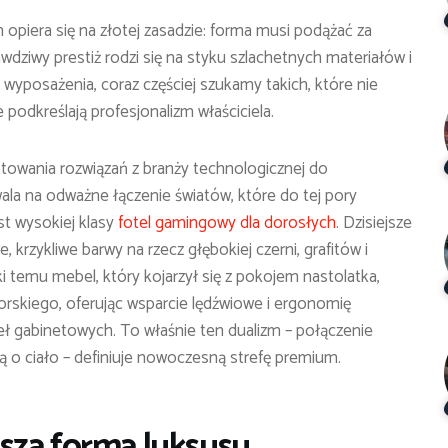
opiera się na złotej zasadzie: forma musi podążać za
wdziwy prestiż rodzi się na styku szlachetnych materiałów i
 wyposażenia, coraz częściej szukamy takich, które nie
 podkreślają profesjonalizm właściciela.
ptowania rozwiązań z branży technologicznej do
la na odważne łączenie światów, które do tej pory
st wysokiej klasy
fotel gamingowy dla dorosłych
. Dzisiejsze
, krzykliwe barwy na rzecz głębokiej czerni, grafitów i
i temu mebel, który kojarzył się z pokojem nastolatka,
orskiego, oferując wsparcie lędźwiowe i ergonomię
eł gabinetowych. To właśnie ten dualizm – połączenie
ą o ciało – definiuje nowoczesną strefę premium.
sza forma luksusu