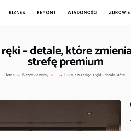
BIZNES
BIZNES
REMONT
WIADOMOŚCI
ZDROWIE
REMONT
ŻYCIE POZNANIA
WIADOMOŚCI
ZDROWIE
ręki – detale, które zmieni
CELEBRYCI
strefę premium
CIEKAWOSTKI
Home
Wszystkie wpisy
...
Luksus w zasięgu ręki – detale, które...