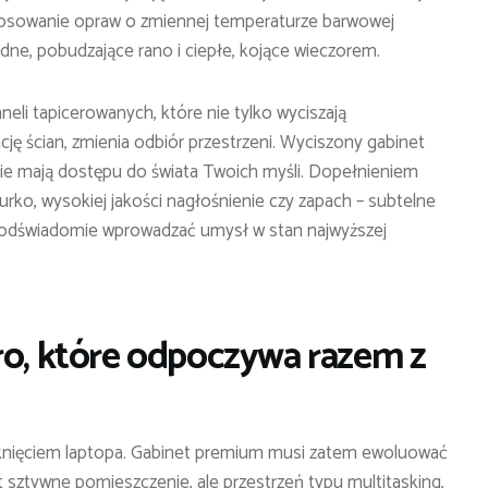
stosowanie opraw o zmiennej temperaturze barwowej
dne, pobudzające rano i ciepłe, kojące wieczorem.
eli tapicerowanych, które nie tylko wyciszają
ję ścian, zmienia odbiór przestrzeni. Wyciszony gabinet
 nie mają dostępu do świata Twoich myśli. Dopełnieniem
urko, wysokiej jakości nagłośnienie czy zapach – subtelne
odświadomie wprowadzać umysł w stan najwyższej
ro, które odpoczywa razem z
mknięciem laptopa. Gabinet premium musi zatem ewoluować
t sztywne pomieszczenie, ale przestrzeń typu multitasking,