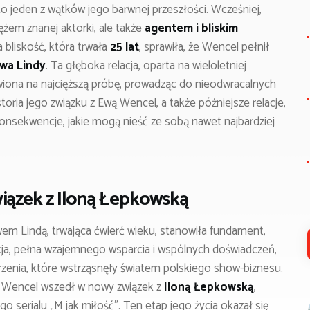
 jeden z wątków jego barwnej przeszłości. Wcześniej,
mężem znanej aktorki, ale także
agentem i bliskim
a bliskość, która trwała
25 lat
, sprawiła, że Wencel pełnił
wa Lindy
. Ta głęboka relacja, oparta na wieloletniej
tawiona na najcięższą próbę, prowadząc do nieodwracalnych
oria jego związku z Ewą Wencel, a także późniejsze relacje,
 konsekwencje, jakie mogą nieść ze sobą nawet najbardziej
związek z Iloną Łepkowską
wem Lindą, trwająca ćwierć wieku, stanowiła fundament,
lacja, pełna wzajemnego wsparcia i wspólnych doświadczeń,
rzenia, które wstrząsnęły światem polskiego show-biznesu.
n Wencel wszedł w nowy związek z
Iloną Łepkowską
,
 serialu „M jak miłość”. Ten etap jego życia okazał się