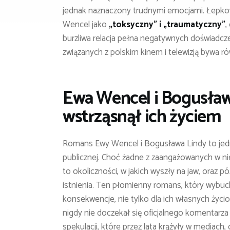
jednak naznaczony trudnymi emocjami. Łepko
Wencel jako
„toksyczny” i „traumatyczny”
,
burzliwa relacja pełna negatywnych doświadcz
związanych z polskim kinem i telewizją bywa r
Ewa Wencel i Bogusław
wstrząsnął ich życiem
Romans Ewy Wencel i Bogusława Lindy to jedna 
publicznej. Choć żadne z zaangażowanych w nie
to okoliczności, w jakich wyszły na jaw, oraz p
istnienia. Ten płomienny romans, który wybuc
konsekwencje, nie tylko dla ich własnych życior
nigdy nie doczekał się oficjalnego komentarza
spekulacji, które przez lata krążyły w mediach