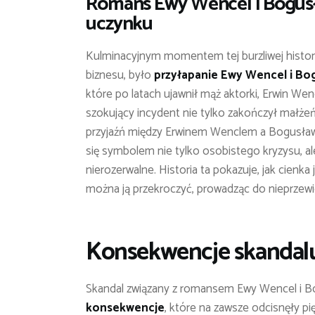
Romans Ewy Wencel i Bogusł
uczynku
Kulminacyjnym momentem tej burzliwej historii
biznesu, było
przyłapanie Ewy Wencel i Bo
które po latach ujawnił mąż aktorki, Erwin We
szokujący incydent nie tylko zakończył małże
przyjaźń między Erwinem Wenclem a Bogusław
się symbolem nie tylko osobistego kryzysu, al
nierozerwalne. Historia ta pokazuje, jak cienka 
można ją przekroczyć, prowadząc do nieprzew
Konsekwencje skandalu:
Skandal związany z romansem Ewy Wencel i B
konsekwencje
, które na zawsze odcisnęły p