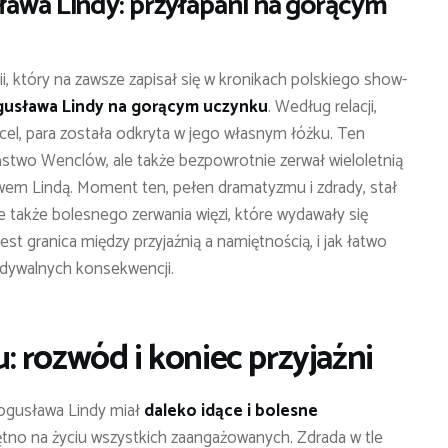
awa Lindy: przyłapani na gorącym
, który na zawsze zapisał się w kronikach polskiego show-
gusława Lindy na gorącym uczynku
. Według relacji,
ncel, para została odkryta w jego własnym łóżku. Ten
ństwo Wenclów, ale także bezpowrotnie zerwał wieloletnią
em Lindą. Moment ten, pełen dramatyzmu i zdrady, stał
e także bolesnego zerwania więzi, które wydawały się
jest granica między przyjaźnią a namiętnością, i jak łatwo
idywalnych konsekwencji.
 rozwód i koniec przyjaźni
ogusława Lindy miał
daleko idące i bolesne
iętno na życiu wszystkich zaangażowanych. Zdrada w tle