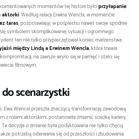
o komentowanych momentów tej historii było
przyłapanie
 aktorki
. Według relacji Erwina Wencla, w momencie
ez taras
, pozostawiając w pośpiechu nawet swoje spodnie
tał się symbolem skomplikowanej sytuacji i ogromnego
ncydent ten nie tylko przypieczętował koniec małżeństwa
yjaźń między Lindą a Erwinem Wencla
, która trwała
kompromitacji, na zawsze wryło się w pamięć i stało się
świecie filmowym.
 do scenarzystki
go, Ewa Wencel przeszła znaczącą transformację zawodową.
m z rolami aktorskimi, postanowiła zmienić ścieżkę kariery,
. Ta decyzja o zmianie była podyktowana nie tylko chęcią
akże potrzebą oderwania się od przeszłości i zbudowania