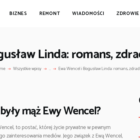
BIZNES
BIZNES
REMONT
WIADOMOŚCI
ZDROWIE
REMONT
ŻYCIE POZNANIA
WIADOMOŚCI
ZDROWIE
usław Linda: romans, zdrad
CELEBRYCI
CIEKAWOSTKI
me
Wszystkie wpisy
...
Ewa Wencel i Bogusław Linda: romans, zdrada 
, były mąż Ewy Wencel?
Wencel, to postać, której życie prywatne w pewnym
o zainteresowania mediów. Jego związek z Ewą Wencel,