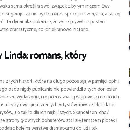
wska sama określiła swój związek z byłym mężem Ewy
 co sugeruje, że nie był to okres spokoju i szczęścia, a raczej
eń. Ta dynamika pokazuje, że życie prywatne postaci
ównie dramatyczne, co ich ekranowe historie.
 Linda: romans, który
z tych historii, które na długo pozostają w pamięci opinii
go osób nigdy publicznie nie potwierdziło tych doniesień,
óźniejsze wydarzenia, nie pozostawiają wątpliwości co do ich
hł między dwojgiem znanych artystów, miał daleko idące
ysów, ale także dla ich najbliższych. Skandal ten, choć
 ze strony głównych bohaterów, stał się tematem plotek i
, dodając kolejną warstwę dramatyzmu do już i tak