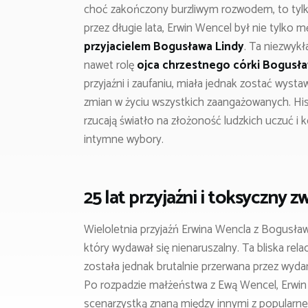
choć zakończony burzliwym rozwodem, to tylko
przez długie lata, Erwin Wencel był nie tylko 
przyjacielem Bogusława Lindy
. Ta niezwykł
nawet rolę
ojca chrzestnego córki Bogusła
przyjaźni i zaufaniu, miała jednak zostać wys
zmian w życiu wszystkich zaangażowanych. Hist
rzucają światło na złożoność ludzkich uczuć i
intymne wybory.
25 lat przyjaźni i toksyczny 
Wieloletnia przyjaźń Erwina Wencla z Bogusła
który wydawał się nienaruszalny. Ta bliska re
została jednak brutalnie przerwana przez wyda
Po rozpadzie małżeństwa z Ewą Wencel, Erwi
scenarzystką znaną między innymi z popularnego