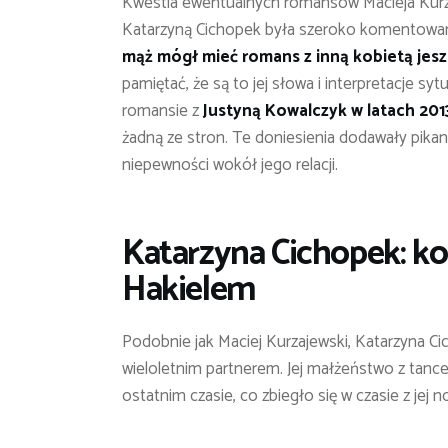
Kwestia ewentualnych romansów Macieja Kurza
Katarzyną Cichopek była szeroko komentowa
mąż mógł mieć romans z inną kobietą jes
pamiętać, że są to jej słowa i interpretacje syt
romansie z
Justyną Kowalczyk w latach 201
żadną ze stron. Te doniesienia dodawały pikan
niepewności wokół jego relacji.
Katarzyna Cichopek: k
Hakielem
Podobnie jak Maciej Kurzajewski, Katarzyna Ci
wieloletnim partnerem. Jej małżeństwo z tan
ostatnim czasie, co zbiegło się w czasie z jej