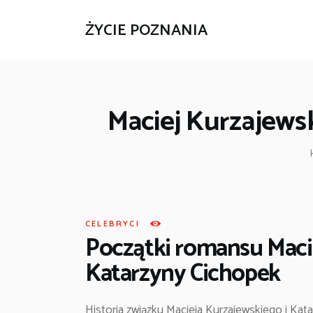
ŻYCIE POZNANIA
Maciej Kurzajewsk
CELEBRYCI
Początki romansu Macie
Katarzyny Cichopek
Historia związku Macieja Kurzajewskiego i Kat