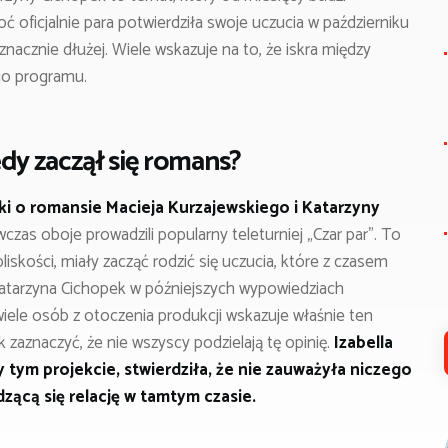
oficjalnie para potwierdziła swoje uczucia w październiku
ły znacznie dłużej. Wiele wskazuje na to, że iskra między
go programu.
iedy zaczął się romans?
ki o romansie Macieja Kurzajewskiego i Katarzyny
czas oboje prowadzili popularny teleturniej „Czar par”. To
iskości, miały zacząć rodzić się uczucia, które z czasem
Katarzyna Cichopek w późniejszych wypowiedziach
 wiele osób z otoczenia produkcji wskazuje właśnie ten
aznaczyć, że nie wszyscy podzielają tę opinię.
Izabella
y tym projekcie, stwierdziła, że nie zauważyła niczego
ącą się relację w tamtym czasie.