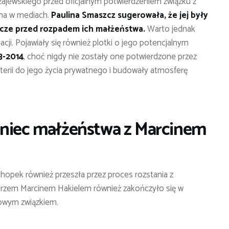
jewskiego przed oficjalnym potwierdzeniem związku z
na w mediach.
Paulina Smaszcz sugerowała, że jej były
zcze przed rozpadem ich małżeństwa.
Warto jednak
uacji. Pojawiały się również plotki o jego potencjalnym
3-2014
, choć nigdy nie zostały one potwierdzone przez
terii do jego życia prywatnego i budowały atmosferę
oniec małżeństwa z Marcinem
chopek również przeszła przez proces rozstania z
cerzem Marcinem Hakielem również zakończyło się w
 nowym związkiem.