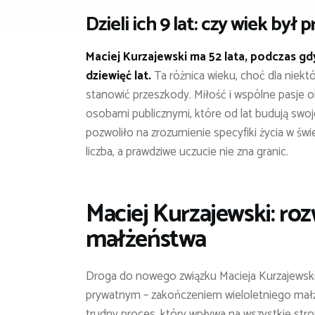
Dzieli ich 9 lat: czy wiek był
Maciej Kurzajewski ma 52 lata, podczas g
dziewięć lat.
Ta różnica wieku, choć dla niektó
stanowić przeszkody. Miłość i wspólne pasje ok
osobami publicznymi, które od lat budują swoje
pozwoliło na zrozumienie specyfiki życia w świe
liczba, a prawdziwe uczucie nie zna granic.
Maciej Kurzajewski: roz
małżeństwa
Droga do nowego związku Macieja Kurzajewsk
prywatnym – zakończeniem wieloletniego mał
trudny proces, który wpływa na wszystkie stro