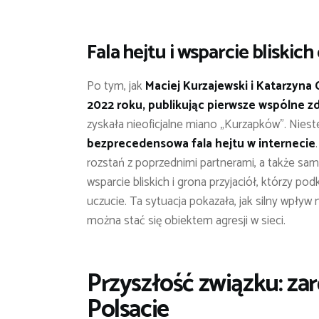
Fala hejtu i wsparcie bliskic
Po tym, jak
Maciej Kurzajewski i Katarzyna 
2022 roku, publikując pierwsze wspólne zd
zyskała nieoficjalne miano „Kurzapków”. Nieste
bezprecedensowa fala hejtu w internecie
rozstań z poprzednimi partnerami, a także sa
wsparcie bliskich i grona przyjaciół, którzy pod
uczucie. Ta sytuacja pokazała, jak silny wpływ
można stać się obiektem agresji w sieci.
Przyszłość związku: za
Polsacie