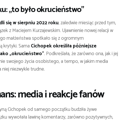
ku: „to było okrucieństwo”
li się w sierpniu 2022 roku
, zaledwie miesiąc przed tym,
wiązek z Maciejem Kurzajewskim. Ujawnienie nowej relacji w
iego małżeństwa spotkało się z ogromnym
lą krytyki. Sama
Cichopek określiła późniejsze
jako „okrucieństwo”
. Podkreślała, że zarówno ona, jak i jej
nie swojego życia osobistego, a tempo, w jakim media
 niej niezwykle trudne.
ans: media i reakcje fanów
yną Cichopek od samego początku budziła żywe
iązku wywołała lawinę komentarzy, zarówno pozytywnych,