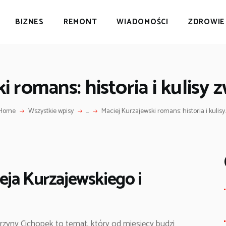
BIZNES
BIZNES
REMONT
WIADOMOŚCI
ZDROWIE
REMONT
ŻYCIE POZNANIA
WIADOMOŚCI
ZDROWIE
i romans: historia i kulisy 
CELEBRYCI
CIEKAWOSTKI
Home
Wszystkie wpisy
...
Maciej Kurzajewski romans: historia i kulisy..
ja Kurzajewskiego i
arzyny Cichopek to temat, który od miesięcy budzi