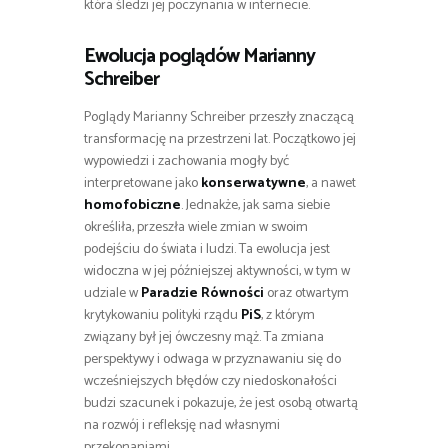
która śledzi jej poczynania w internecie.
Ewolucja poglądów Marianny
Schreiber
Poglądy Marianny Schreiber przeszły znaczącą
transformację na przestrzeni lat. Początkowo jej
wypowiedzi i zachowania mogły być
interpretowane jako
konserwatywne
, a nawet
homofobiczne
. Jednakże, jak sama siebie
określiła, przeszła wiele zmian w swoim
podejściu do świata i ludzi. Ta ewolucja jest
widoczna w jej późniejszej aktywności, w tym w
udziale w
Paradzie Równości
oraz otwartym
krytykowaniu polityki rządu
PiS
, z którym
związany był jej ówczesny mąż. Ta zmiana
perspektywy i odwaga w przyznawaniu się do
wcześniejszych błędów czy niedoskonałości
budzi szacunek i pokazuje, że jest osobą otwartą
na rozwój i refleksję nad własnymi
przekonaniami.