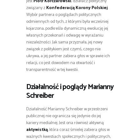
jest
Piotr Korczarowski
, działacz polityczny
związany z
Konfederacją Korony Polskiej
.
Wybór partnera o poglądach politycznych
odmiennych od tych, z którymi była wcześniej
kojarzona, podkreśla dynamiczną ewolucję jej
własnych przekonań i odwagę w wyrażaniu
niezależności. Jak sama przyznała, jej nowy
związek z politykiem jest czymś, czego nie
ukrywa, a jej partner zabiera głos w sprawie ich
relacji, co jest dowodem na otwartość i
transparentność w tej kwestii.
Działalność i poglądy Marianny
Schreiber
Działalność Marianny Schreiber w przestrzeni
publicznej nie ogranicza się jedynie do jej
kariery medialnej. Jest ona również aktywną
aktywistką
, która coraz śmielej zabiera głos w
ważnych kwestiach społecznych i politycznych,