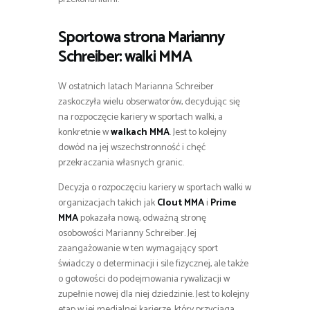
Sportowa strona Marianny
Schreiber: walki MMA
W ostatnich latach Marianna Schreiber
zaskoczyła wielu obserwatorów, decydując się
na rozpoczęcie kariery w sportach walki, a
konkretnie w
walkach MMA
. Jest to kolejny
dowód na jej wszechstronność i chęć
przekraczania własnych granic.
Decyzja o rozpoczęciu kariery w sportach walki w
organizacjach takich jak
Clout MMA
i
Prime
MMA
pokazała nową, odważną stronę
osobowości Marianny Schreiber. Jej
zaangażowanie w ten wymagający sport
świadczy o determinacji i sile fizycznej, ale także
o gotowości do podejmowania rywalizacji w
zupełnie nowej dla niej dziedzinie. Jest to kolejny
etap w jej medialnej karierze, który przyciąga