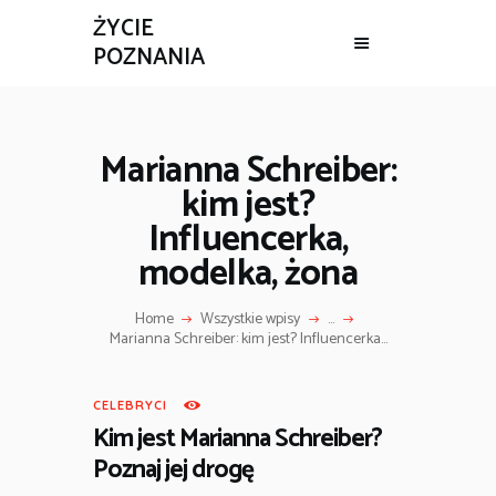
ŻYCIE
POZNANIA
ŻYCIE POZNANIA
BIZNES
Marianna Schreiber:
REMONT
kim jest?
WIADOMOŚCI
Influencerka,
ZDROWIE
modelka, żona
CELEBRYCI
CIEKAWOSTKI
Home
Wszystkie wpisy
...
Marianna Schreiber: kim jest? Influencerka...
CELEBRYCI
Kim jest Marianna Schreiber?
Poznaj jej drogę